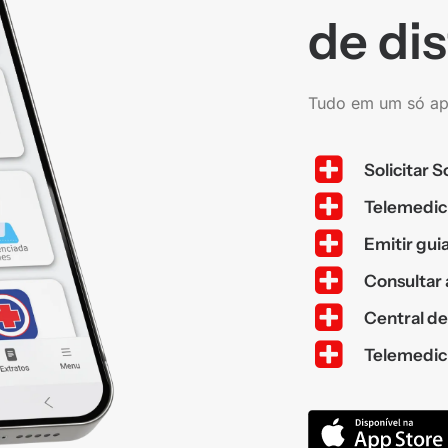
de dis
Tudo em um só apl
Solicitar 
Telemedic
Emitir gui
Consultar 
Central de
Telemedici