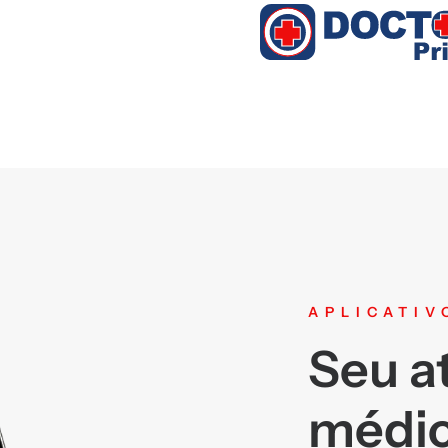
APLICATIV
Seu a
médic