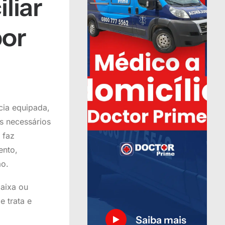
liar
por
ia equipada,
s necessários
 faz
ento,
ão.
aixa ou
 trata e
Saiba mais