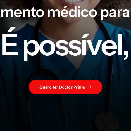
imento
médico
para
É
p
o
s
s
í
v
e
l
,
Quero ter Doctor Prime